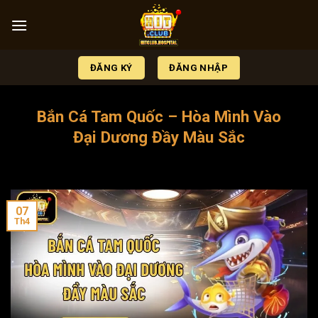
Bỏ
qua
nội
dung
ĐĂNG KÝ
ĐĂNG NHẬP
Bắn Cá Tam Quốc – Hòa Mình Vào
Đại Dương Đầy Màu Sắc
07
Th4