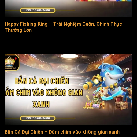
Happy Fishing King – Trải Nghiệm Cuốn, Chinh Phục
Thưởng Lớn
Bắn Cá Đại Chiến – Đắm chìm vào không gian xanh