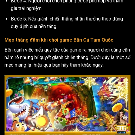
Bước 4: Người chơi chọn phòng cược phù hợp và tham
gia trải nghiệm.
Bước 5: Nếu giành chiến thắng nhận thưởng theo đúng
quy định của nền tảng.
Mẹo thắng đậm khi chơi game Bắn Cá Tam Quốc
Bên cạnh việc hiểu quy tắc của game ra người chơi cũng cần
nắm rõ những bí quyết giành chiến thắng. Dưới đây là một số
mẹo mang lại hiệu quả bạn hãy tham khảo ngay: