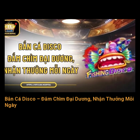
Bắn Cá Disco – Đắm Chìm Đại Dương, Nhận Thưởng Mỗi
Ngày