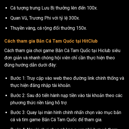
Cá tượng trưng Lưu Bị thưởng lên đến 100x.
Quan Vũ, Trương Phi với tỷ lệ 300x.
Thuyền vàng, cá rộng đổi thưởng 150x.
Cách tham gia Bắn Cá Tam Quốc tại HitClub
Cách tham gia chơi game Bắn Cá Tam Quốc tại Hiclub siêu
đơn giản và nhanh chóng hội viên chỉ cần thực hiện theo
đúng hướng dẫn dưới đây:
Bước 1: Truy cập vào web theo đường link chính thống và
thực hiện đăng nhập tài khoản.
Bước 2: Sau đó tiến hành nạp tiền vào tài khoản theo các
phương thức nền tảng hỗ trợ.
Bước 3: Quay lại màn hình chính nhấn chọn vào mục bắn
cá và tìm game Bắn Cá Tam Quốc để tham gia.