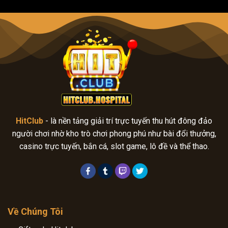
HitClub
- là nền tảng giải trí trực tuyến thu hút đông đảo
người chơi nhờ kho trò chơi phong phú như bài đổi thưởng,
casino trực tuyến, bắn cá, slot game, lô đề và thể thao.
Về Chúng Tôi