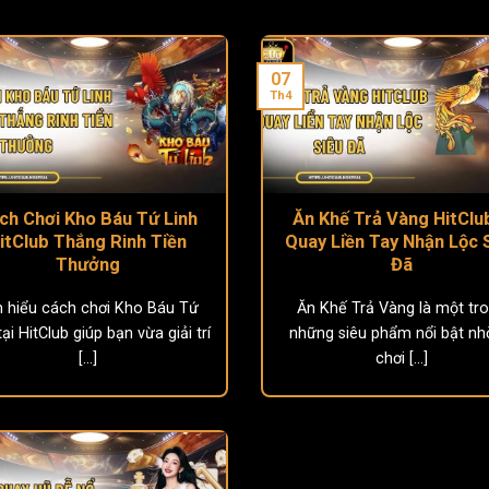
07
Th4
ch Chơi Kho Báu Tứ Linh
Ăn Khế Trả Vàng HitClu
itClub Thắng Rinh Tiền
Quay Liền Tay Nhận Lộc 
Thưởng
Đã
 hiểu cách chơi Kho Báu Tứ
Ăn Khế Trả Vàng là một tr
tại HitClub giúp bạn vừa giải trí
những siêu phẩm nổi bật nhờ
[...]
chơi [...]