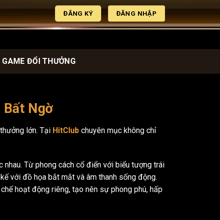
ĐĂNG KÝ
ĐĂNG NHẬP
 GAME ĐỔI THƯỞNG
g Bất Ngờ
 thưởng lớn. Tại
HitClub
chuyên mục không chỉ
c nhau. Từ phong cách cổ điển với biểu tượng trái
t kế với đồ họa bắt mắt và âm thanh sống động.
 chế hoạt động riêng, tạo nên sự phong phú, hấp