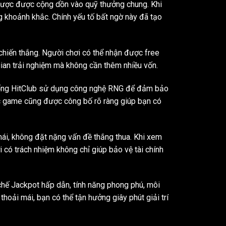
n cược được cộng dồn vào quỹ thưởng chung. Khi
ng khoảnh khắc. Chính yếu tố bất ngờ này đã tạo
 chiến thắng. Người chơi có thể nhận được free
ian trải nghiệm mà không cần thêm nhiều vốn.
thống HitClub sử dụng công nghệ RNG để đảm bảo
các game cũng được công bố rõ ràng giúp bạn có
 mái, không đặt nặng vấn đề thắng thua. Khi xem
i có trách nhiệm không chỉ giúp bảo vệ tài chính
 chế Jackpot hấp dẫn, tính năng phong phú, môi
thoải mái, bạn có thể tận hưởng giây phút giải trí