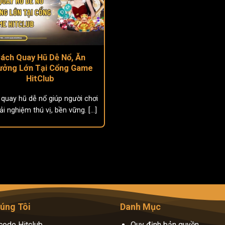
ách Quay Hũ Dễ Nổ, Ăn
ưởng Lớn Tại Cổng Game
HitClub
quay hũ dễ nổ giúp người chơi
ải nghiệm thú vị, bền vững. [...]
úng Tôi
Danh Mục
tcode Hitclub
Quy định bản quyền