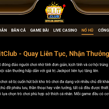
DẪN
BẮN CÁ
GAME BÀI
LIVE CASINO
NỔ HŨ
CỔNG
tClub - Quay Liên Tục, Nhận Thưởn
t đông đảo người chơi nhờ tính đơn giản, kịch tính và cơ hội trúng
săn thưởng hấp dẫn với giá trị Jackpot liên tục tăng lên.
hơi sẽ bị cuốn hút bởi kho trò chơi đa dạng với nhiều chủ đề khá
ủ đề phiêu lưu, thần thoại hay viễn tưởng, tất cả đều được thiế
 lựa chọn trò chơi phù hợp sở thích cá nhân. Mỗi game đều có cơ