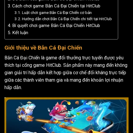
Cách chơi game Bắn Cá Đại Chiến tại HitClub
Luật chơi game Bắn Cá Đại Chiến cơ bản
Hướng dẫn chơi Bắn Cá Đại Chiến chi tiết tại HitClub
Bí quyết chơi game Bắn Cá Đại Chiến HitClub
Kết luận
Giới thiệu về Bắn Cá Đại Chiến
Bắn Cá Đại Chiến là game đổi thưởng trực tuyến được yêu
thích tại cổng game HitClub. Sản phẩm này mang đến không
gian giải trí hấp dẫn kết hợp giữa cơ chế đối kháng trực tiếp
giữa các thành viên tham gia và mang đến khoản lợi nhuận
hấp dẫn.