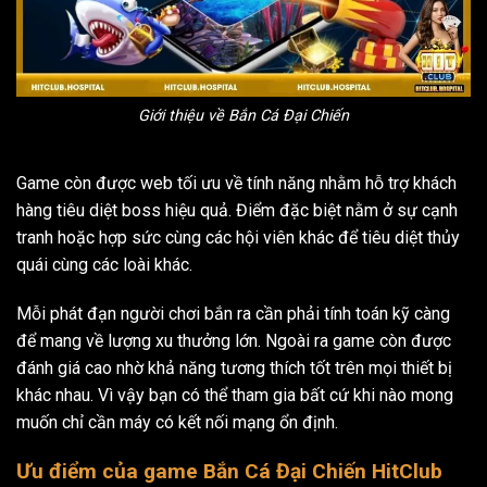
Giới thiệu về Bắn Cá Đại Chiến
Game còn được web tối ưu về tính năng nhằm hỗ trợ khách
hàng tiêu diệt boss hiệu quả. Điểm đặc biệt nằm ở sự cạnh
tranh hoặc hợp sức cùng các hội viên khác để tiêu diệt thủy
quái cùng các loài khác.
Mỗi phát đạn người chơi bắn ra cần phải tính toán kỹ càng
để mang về lượng xu thưởng lớn. Ngoài ra game còn được
đánh giá cao nhờ khả năng tương thích tốt trên mọi thiết bị
khác nhau. Vì vậy bạn có thể tham gia bất cứ khi nào mong
muốn chỉ cần máy có kết nối mạng ổn định.
Ưu điểm của game Bắn Cá Đại Chiến HitClub