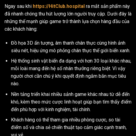
Ngay sau khi
https://HitClub.hospital
ra mắt sản phẩm này
đã nhanh chóng thu hút lượng lớn người truy cập. Dưới đây là
những thế mạnh giúp game trở thành lựa chọn hàng đầu của
các khách hàng:
Đồ họa 3D ấn tượng, âm thanh chân thực cùng hình ảnh
siêu nét, hiệu ứng mô phỏng chân thực thế giới biển xanh.
Hệ thống sinh vật biển đa dạng với hơn 30 loại khác nhau,
mỗi loài mang đến hệ số nhân thưởng riêng biệt. Vì vậy
người chơi cần chú ý khi quyết định ngắm bắn mục tiêu
nào.
Nền tảng triển khai nhiều sảnh game khác nhau từ dễ đến
khó, kèm theo mức cược linh hoạt giúp bạn tìm thấy điểm
đến phù hợp với kinh nghiệm, tài chính.
Khách hàng có thể tham gia nhiều phòng cược, so tài
điểm số và chia sẻ chiến thuật tạo cảm giác cạnh tranh,
vui vẻ.