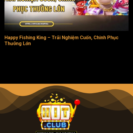
Happy Fishing King – Trải Nghiệm Cuốn, Chinh Phục
Thưởng Lớn