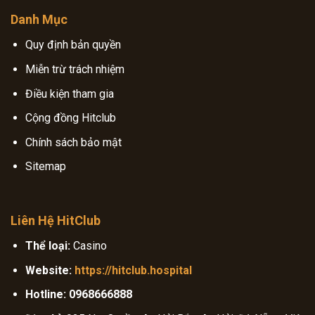
Danh Mục
Quy định bản quyền
Miễn trừ trách nhiệm
Điều kiện tham gia
Cộng đồng Hitclub
Chính sách bảo mật
Sitemap
Liên Hệ HitClub
Thể loại:
Casino
Website:
https://hitclub.hospital
Hotline: 0968666888