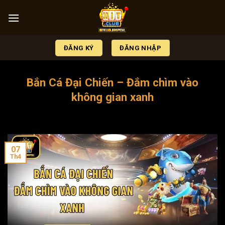
Bỏ
qua
nội
dung
ĐĂNG KÝ
ĐĂNG NHẬP
Bắn Cá Đại Chiến – Đắm chìm vào
không gian xanh
07
Th4