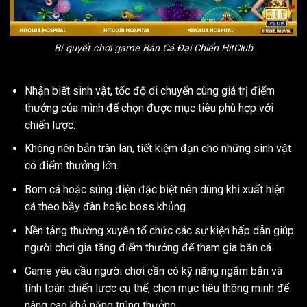
Bí quyết chơi game Bắn Cá Đại Chiến HitClub
Nhận biết sinh vật, tốc độ di chuyển cùng giá trị điểm
thưởng của mình để chọn được mục tiêu phù hợp với
chiến lược.
Không nên bắn tràn lan, tiết kiệm đạn cho những sinh vật
có điểm thưởng lớn.
Bom cá hoặc súng điện đặc biệt nên dùng khi xuất hiện
cá theo bầy đàn hoặc boss khủng.
Nền tảng thường xuyên tổ chức các sự kiện hấp dẫn giúp
người chơi gia tăng điểm thưởng để tham gia bắn cá.
Game yêu cầu người chơi cần có kỹ năng ngắm bắn và
tính toán chiến lược cụ thể, chọn mục tiêu thông minh để
nâng cao khả năng trúng thưởng.