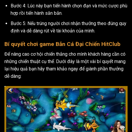
Bước 4: Lúc này bạn tiến hành chọn đạn và mức cược phù
hợp rồi tiến hành săn bắn.
Bước 5: Nếu trúng người chơi nhận thưởng theo đúng quy
định và dễ dàng rút về tài khoản của mình.
Bí quyết chơi game Bắn Cá Đại Chiến HitClub
Để nâng cao cơ hội chiến thắng cho mình khách hàng cần có
những chiến thuật cụ thể. Dưới đây là một vài bí quyết mang
lại hiệu quả bạn hãy tham khảo ngay để giành phần thưởng
dễ dàng: