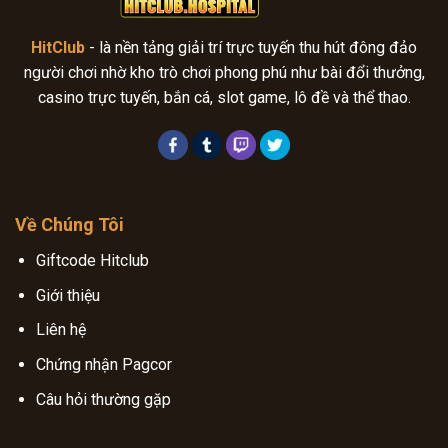
HitClub
- là nền tảng giải trí trực tuyến thu hút đông đảo
người chơi nhờ kho trò chơi phong phú như bài đổi thưởng,
casino trực tuyến, bắn cá, slot game, lô đề và thể thao.
Về Chúng Tôi
Giftcode Hitclub
Giới thiệu
Liên hệ
Chứng nhận Pagcor
Câu hỏi thường gặp