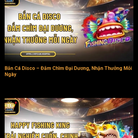
Bắn Cá Disco – Đắm Chìm Đại Dương, Nhận Thưởng Mỗi
Ngày