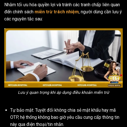
Nhằm tối ưu hóa quyền lợi và tránh các tranh chấp liên quan
đến chính sách
miễn trừ trách nhiệm
, người dùng cần lưu ý
các nguyên tắc sau:
Lưu ý quan trọng khi áp dụng điều khoản miễn trừ
Tự bảo mật: Tuyệt đối không chia sẻ mật khẩu hay mã
OTP, hệ thống không bao giờ yêu cầu cung cấp thông tin
này qua điện thoại/tin nhắn.