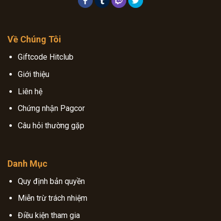
Về Chúng Tôi
Giftcode Hitclub
Giới thiệu
Liên hệ
Chứng nhận Pagcor
Câu hỏi thường gặp
Danh Mục
Quy định bản quyền
Miễn trừ trách nhiệm
Điều kiện tham gia