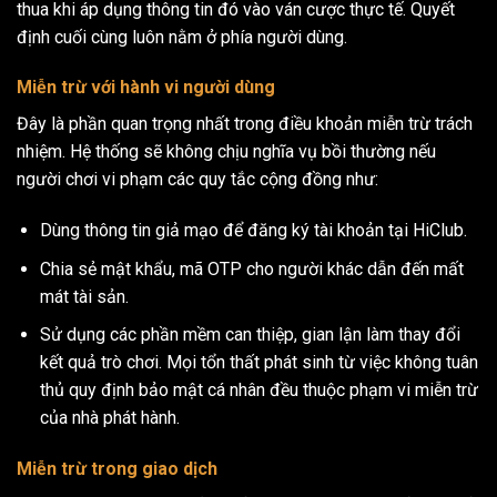
thua khi áp dụng thông tin đó vào ván cược thực tế. Quyết
định cuối cùng luôn nằm ở phía người dùng.
Miễn trừ với hành vi người dùng
Đây là phần quan trọng nhất trong điều khoản miễn trừ trách
nhiệm. Hệ thống sẽ không chịu nghĩa vụ bồi thường nếu
người chơi vi phạm các quy tắc cộng đồng như:
Dùng thông tin giả mạo để đăng ký tài khoản tại HiClub.
Chia sẻ mật khẩu, mã OTP cho người khác dẫn đến mất
mát tài sản.
Sử dụng các phần mềm can thiệp, gian lận làm thay đổi
kết quả trò chơi. Mọi tổn thất phát sinh từ việc không tuân
thủ quy định bảo mật cá nhân đều thuộc phạm vi miễn trừ
của nhà phát hành.
Miễn trừ trong giao dịch