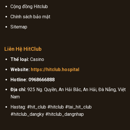
Cộng đồng Hitclub
Chính sách bảo mật
Sitemap
Liên Hệ HitClub
Thể loại:
Casino
Website:
https://hitclub.hospital
Hotline: 0968666888
Địa chỉ:
925 Ng. Quyền, An Hải Bắc, An Hải, Đà Nẵng, Việt
Nam
Hastag: #hit_club #hitclub #tai_hit_club
#hitclub_dangky #hitclub_dangnhap