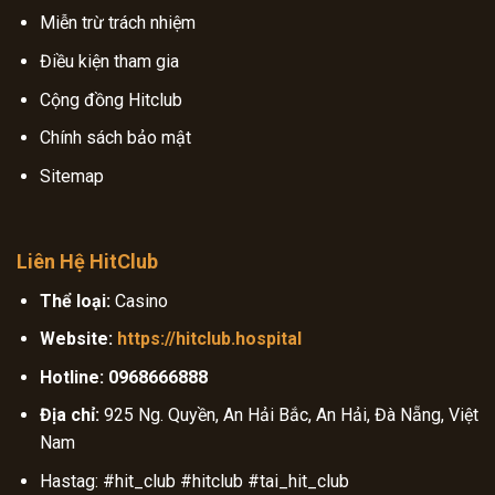
Miễn trừ trách nhiệm
Điều kiện tham gia
Cộng đồng Hitclub
Chính sách bảo mật
Sitemap
Liên Hệ HitClub
Thể loại:
Casino
Website:
https://hitclub.hospital
Hotline: 0968666888
Địa chỉ:
925 Ng. Quyền, An Hải Bắc, An Hải, Đà Nẵng, Việt
Nam
Hastag: #hit_club #hitclub #tai_hit_club