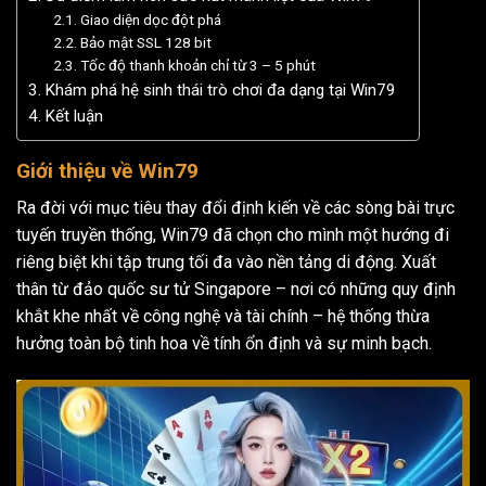
Giao diện dọc đột phá
Bảo mật SSL 128 bit
Tốc độ thanh khoản chỉ từ 3 – 5 phút
Khám phá hệ sinh thái trò chơi đa dạng tại Win79
Kết luận
Giới thiệu về Win79
Ra đời với mục tiêu thay đổi định kiến về các sòng bài trực
tuyến truyền thống, Win79 đã chọn cho mình một hướng đi
riêng biệt khi tập trung tối đa vào nền tảng di động. Xuất
thân từ đảo quốc sư tử Singapore – nơi có những quy định
khắt khe nhất về công nghệ và tài chính – hệ thống thừa
hưởng toàn bộ tinh hoa về tính ổn định và sự minh bạch.