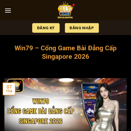
Bỏ
qua
nội
dung
ĐĂNG KÝ
ĐĂNG NHẬP
Win79 – Cổng Game Bài Đẳng Cấp
Singapore 2026
07
Th4