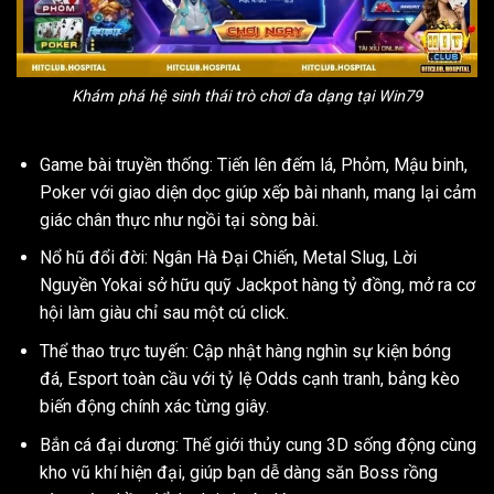
Khám phá hệ sinh thái trò chơi đa dạng tại Win79
Game bài truyền thống: Tiến lên đếm lá, Phỏm, Mậu binh,
Poker với giao diện dọc giúp xếp bài nhanh, mang lại cảm
giác chân thực như ngồi tại sòng bài.
Nổ hũ đổi đời: Ngân Hà Đại Chiến, Metal Slug, Lời
Nguyền Yokai sở hữu quỹ Jackpot hàng tỷ đồng, mở ra cơ
hội làm giàu chỉ sau một cú click.
Thể thao trực tuyến: Cập nhật hàng nghìn sự kiện bóng
đá, Esport toàn cầu với tỷ lệ Odds cạnh tranh, bảng kèo
biến động chính xác từng giây.
Bắn cá đại dương: Thế giới thủy cung 3D sống động cùng
kho vũ khí hiện đại, giúp bạn dễ dàng săn Boss rồng