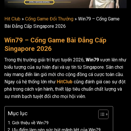
Hit Club
»
Cổng Game Đổi Thưởng
»
Win79 – Cổng Game
Bài Đẳng Cấp Singapore 2026
Win79 – Cổng Game Bài Đẳng Cấp
Singapore 2026
Trong thị trường giải trí trực tuyến 2026,
Win79
vươn lên như
biểu tượng của sự hiện đại và uy tín từ Singapore. Sân chơi
này mang đến làn gió mới cho cộng đồng cá cược toàn cầu.
Ngay cả hệ thống lớn như
HitClub
cũng đánh giá cao sự đột
phá trong cách vận hành, thiết lập tiêu chuẩn chất lượng và
sự minh bạch tuyệt đối cho mọi hội viên.
Mục lục
Giới thiệu về Win79
Ưu điểm làm nên sức hút mãnh liệt của Win79