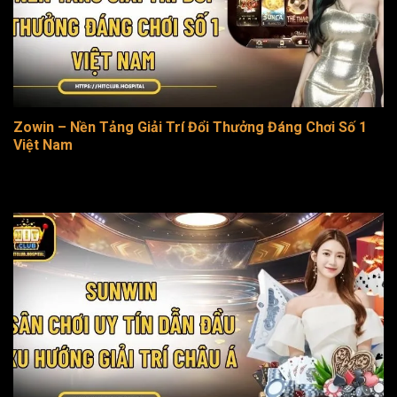
Zowin – Nền Tảng Giải Trí Đổi Thưởng Đáng Chơi Số 1
Việt Nam