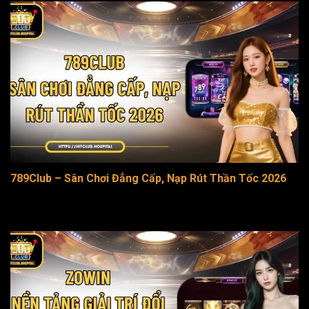
789Club – Sân Chơi Đẳng Cấp, Nạp Rút Thần Tốc 2026