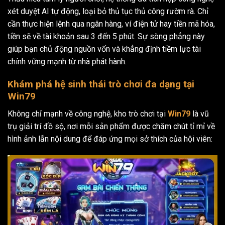
xét duyệt AI tự động, loại bỏ thủ tục thủ công rườm rà. Chỉ
cần thực hiện lệnh qua ngân hàng, ví điện tử hay tiền mã hóa,
tiền sẽ về tài khoản sau 3 đến 5 phút. Sự sòng phẳng này
giúp bạn chủ động nguồn vốn và khẳng định tiềm lực tài
chính vững mạnh từ nhà phát hành.
Khám phá hệ sinh thái trò chơi đa dạng tại
Win79
Không chỉ mạnh về công nghệ, kho trò chơi tại
Win79
là vũ
trụ giải trí đồ sộ, nơi mỗi sản phẩm được chăm chút tỉ mỉ về
hình ảnh lẫn nội dung để đáp ứng mọi sở thích của hội viên: