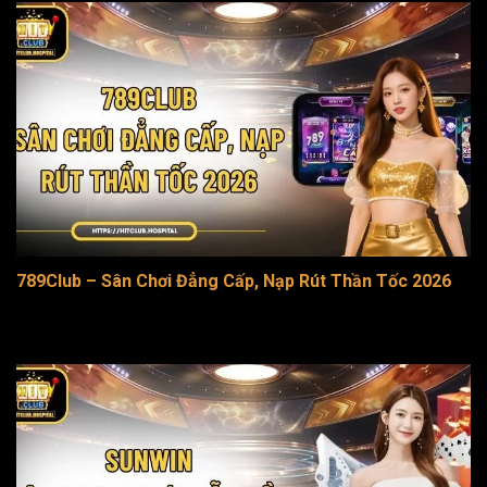
789Club – Sân Chơi Đẳng Cấp, Nạp Rút Thần Tốc 2026