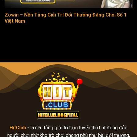
Zowin – Nền Tảng Giải Trí Đổi Thưởng Đáng Chơi Số 1
Việt Nam
HitClub
- là nền tảng giải trí trực tuyến thu hút đông đảo
người chơi nhờ kho trò chơi phong phú như bài đổi thưởng,