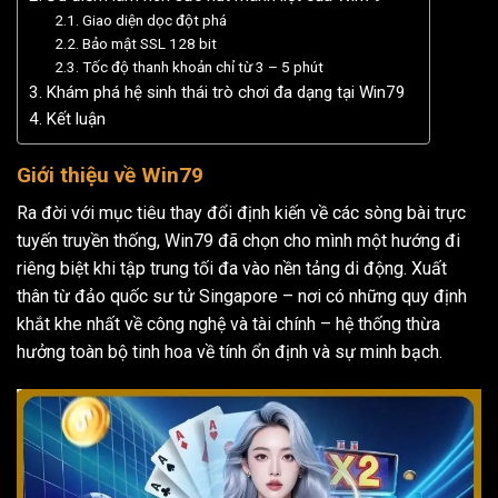
Giao diện dọc đột phá
Bảo mật SSL 128 bit
Tốc độ thanh khoản chỉ từ 3 – 5 phút
Khám phá hệ sinh thái trò chơi đa dạng tại Win79
Kết luận
Giới thiệu về Win79
Ra đời với mục tiêu thay đổi định kiến về các sòng bài trực
tuyến truyền thống, Win79 đã chọn cho mình một hướng đi
riêng biệt khi tập trung tối đa vào nền tảng di động. Xuất
thân từ đảo quốc sư tử Singapore – nơi có những quy định
khắt khe nhất về công nghệ và tài chính – hệ thống thừa
hưởng toàn bộ tinh hoa về tính ổn định và sự minh bạch.