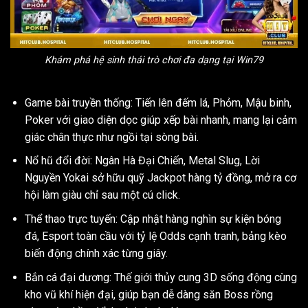
Khám phá hệ sinh thái trò chơi đa dạng tại Win79
Game bài truyền thống: Tiến lên đếm lá, Phỏm, Mậu binh,
Poker với giao diện dọc giúp xếp bài nhanh, mang lại cảm
giác chân thực như ngồi tại sòng bài.
Nổ hũ đổi đời: Ngân Hà Đại Chiến, Metal Slug, Lời
Nguyền Yokai sở hữu quỹ Jackpot hàng tỷ đồng, mở ra cơ
hội làm giàu chỉ sau một cú click.
Thể thao trực tuyến: Cập nhật hàng nghìn sự kiện bóng
đá, Esport toàn cầu với tỷ lệ Odds cạnh tranh, bảng kèo
biến động chính xác từng giây.
Bắn cá đại dương: Thế giới thủy cung 3D sống động cùng
kho vũ khí hiện đại, giúp bạn dễ dàng săn Boss rồng