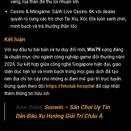
vàng, rùa thần để thu lợi nhuận lớn.
Casino & Minigame: Sảnh Live Casino 4K với dealer
quyến rũ cùng các trò chơi Tài Xỉu, Xóc Đĩa luôn xanh chín,
minh bạch và trả thưởng thần tốc.
Kết luận
Với sự đầu tư bài bản và tư duy đổi mới,
Win79
xứng đáng
là chuẩn mực cho ngành công nghiệp game đổi thưởng năm
2026. Sự kết hợp giữa công nghệ Singapore hiện đại, giao
diện dọc tiện lợi và minh bạch trong mọi giao dịch đã tạo
nên địa chỉ tin cậy cho những ai đam mê giải trí trực tuyến.
Đừng quên theo dõi
https://hitclub.hospital
để cập nhật
thêm thông tin hữu ích.
Xem thêm:
Sunwin – Sân Chơi Uy Tín
Dẫn Đầu Xu Hướng Giải Trí Châu Á