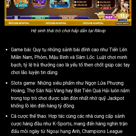
Hệ sinh thái trò chơi hấp dẫn tại Rikvip
Game bài: Quy tụ những sảnh bài đỉnh cao như Tiến Lên
Miền Nam, Phỏm, Mậu Binh và Sâm Lốc. Luật chơi minh
bạch, tỷ lệ trả thưởng cao là yếu tố then chốt giúp các tay
chơi lão luyện tin dùng.
Slots game: Những siêu phẩm như Ngọn Lửa Phượng
Hoàng, Thợ Săn Nải Vàng hay Bát Tiên Quá Hải luôn nằm
trong top trò chơi được săn đón nhất nhờ quỹ Jackpot
khổng lồ lên đến hàng tỷ đồng.
Cá cược thể thao: Hợp tác cùng các nhà cung cấp sảnh
cược hàng đầu như K-Sports, mang đến hàng nghìn trận
đấu mỗi ngày từ Ngoại hạng Anh, Champions League