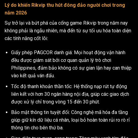
Lý do khiến Rikvip thu hút đông đảo người chơi trong
năm 2026
Sự trở lại và bứt phá của cổng game Rikvip trong năm nay
không phải là ngẫu nhiên, mà đến từ sự tối ưu hóa toàn diện
các tính năng cốt lõi:
Giấy phép PAGCOR danh giá: Mọi hoạt động vận hành
đều được giám sát bởi cơ quan quản lý trò chơi
Philippines, đảm bảo không có sự gian lận hay can thiệp
vào kết quả ván đấu.
Tốc độ thanh khoản thần tốc: Hệ thống nạp rút tự động
liên kết với hơn 30 ngân hàng nội địa, giúp các giao dịch
được xử lý chỉ trong vòng 15 đến 30 phút.
Bảo mật thông tin tuyệt đối: Công nghệ mã hóa đa tầng
giúp giữ kín dữ liệu cá nhân, loại bỏ hoàn toàn rủi ro rò rỉ
thông tin cho bên thứ ba.