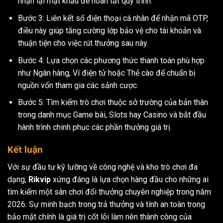
nhận lại mật khẩu để hoàn tất quy trình.
Bước 3: Liên kết số điện thoại cá nhân để nhận mã OTP,
điều này giúp tăng cường lớp bảo vệ cho tài khoản và
thuận tiện cho việc rút thưởng sau này.
Bước 4: Lựa chọn các phương thức thanh toán phù hợp
như Ngân hàng, Ví điện tử hoặc Thẻ cào để chuẩn bị
nguồn vốn tham gia các sảnh cược.
Bước 5: Tìm kiếm trò chơi thuộc sở trường của bản thân
trong danh mục Game bài, Slots hay Casino và bắt đầu
hành trình chinh phục các phần thưởng giá trị.
Kết luận
Với sự đầu tư kỹ lưỡng về công nghệ và kho trò chơi đa
dạng,
Rikvip
xứng đáng là lựa chọn hàng đầu cho những ai
tìm kiếm một sân chơi đổi thưởng chuyên nghiệp trong năm
2026. Sự minh bạch trong trả thưởng và tính an toàn trong
bảo mật chính là giá trị cốt lõi làm nên thành công của