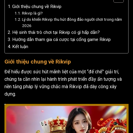
Giới thiệu chung về Rikvip
Rikvip là gì?
Lý do khiến Rikvip thu hút đông đảo người chơi trong năm
2026
Hệ sinh thái trò chơi tại Rikvip có gì hấp dẫn?
Hướng dẫn tham gia cá cược tại cổng game Rikvip
Kết luận
Giới thiệu chung về Rikvip
Để hiểu được sức hút mãnh liệt của một “đế chế” giải trí,
chúng ta cần nhìn lại hành trình phát triển đầy ấn tượng và
nền tảng pháp lý vững chắc mà Rikvip đã dày công xây
dựng.