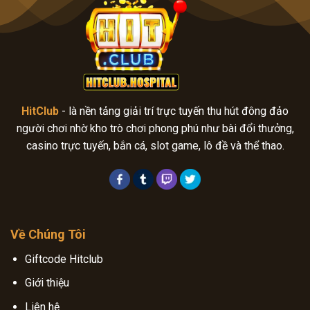
HitClub
- là nền tảng giải trí trực tuyến thu hút đông đảo
người chơi nhờ kho trò chơi phong phú như bài đổi thưởng,
casino trực tuyến, bắn cá, slot game, lô đề và thể thao.
Về Chúng Tôi
Giftcode Hitclub
Giới thiệu
Liên hệ