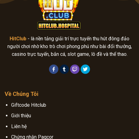
HitClub
- là nền tảng giải trí trực tuyến thu hút đông đảo
người chơi nhờ kho trò chơi phong phú như bài đổi thưởng,
casino trực tuyến, bắn cá, slot game, lô đề và thể thao.
Về Chúng Tôi
Giftcode Hitclub
Giới thiệu
Liên hệ
Chứng nhận Pagcor