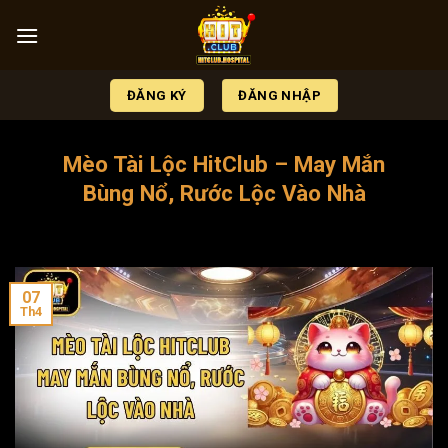
Bỏ
qua
nội
dung
ĐĂNG KÝ
ĐĂNG NHẬP
Mèo Tài Lộc HitClub – May Mắn
Bùng Nổ, Rước Lộc Vào Nhà
07
Th4