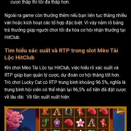
cược thấp thì tối đa thấp hơn.
Ngoài ra game còn thưởng thêm nếu bạn liên tục thắng nhiều
ván hoặc kích hoạt các tổ hợp đặc biệt. Vì vậy nắm rõ bảng
trả thưởng giúp người chơi tối đa hóa cơ hội nhận thưởng tại
HitClub.
Tìm hiểu xác suất và RTP trong slot Mèo Tài
Lộc HitClub
Khi chơi Mèo Tài Lộc tại HitClub, việc hiểu rõ xác suất và
RTP giúp bạn quản lý cược, dự đoán cơ hội thắng tốt hơn.
Trò chơi Lucky Cat có RTP trung bình khoảng 96.5%, nghĩa là
trung bình hội viên có thể nhận lại 96,5% số tiền đã đặt cược
về lâu dài. Về tần suất xuất hiện: