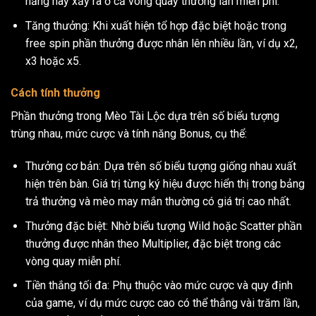
năng này xảy ra ở cả vòng quay thường lẫn miễn phí.
Tăng thưởng: Khi xuất hiện tổ hợp đặc biệt hoặc trong
free spin phần thưởng được nhân lên nhiều lần, ví dụ x2,
x3 hoặc x5.
Cách tính thưởng
Phần thưởng trong Mèo Tài Lộc dựa trên số biểu tượng
trùng nhau, mức cược và tính năng Bonus, cụ thể:
Thưởng cơ bản: Dựa trên số biểu tượng giống nhau xuất
hiện trên bàn. Giá trị từng ký hiệu được hiển thị trong bảng
trả thưởng và mèo may mắn thường có giá trị cao nhất.
Thưởng đặc biệt: Nhờ biểu tượng Wild hoặc Scatter phần
thưởng được nhân theo Multiplier, đặc biệt trong các
vòng quay miễn phí.
Tiền thắng tối đa: Phụ thuộc vào mức cược và quy định
của game, ví dụ mức cược cao có thể thắng vài trăm lần,