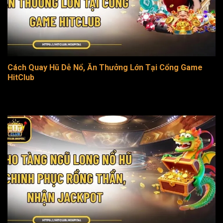
Cách Quay Hũ Dễ Nổ, Ăn Thưởng Lớn Tại Cổng Game
HitClub