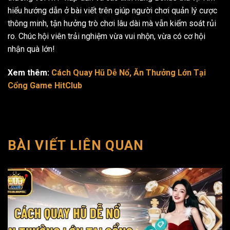
hiểu hướng dẫn ở bài viết trên giúp người chơi quản lý cược
thông minh, tận hưởng trò chơi lâu dài mà vẫn kiểm soát rủi
ro. Chúc hội viên trải nghiệm vừa vui nhộn, vừa có cơ hội
nhận quà lớn!
Xem thêm:
Cách Quay Hũ Dễ Nổ, Ăn Thưởng Lớn Tại
Cổng Game
HitClub
BÀI VIẾT LIÊN QUAN