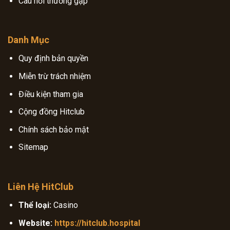
Câu hỏi thường gặp
Danh Mục
Quy định bản quyền
Miễn trừ trách nhiệm
Điều kiện tham gia
Cộng đồng Hitclub
Chính sách bảo mật
Sitemap
Liên Hệ HitClub
Thể loại:
Casino
Website:
https://hitclub.hospital