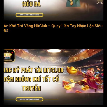
Ăn Khế Trả Vàng HitClub – Quay Liền Tay Nhận Lộc Siêu
Đã