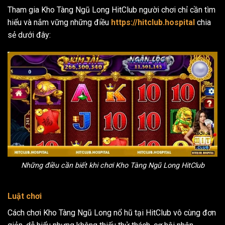
Tham gia Kho Tàng Ngũ Long HitClub người chơi chỉ cần tìm
hiểu và nắm vững những điều
https://hitclub.hospital
chia
sẻ dưới đây:
Những điều cần biết khi chơi Kho Tàng Ngũ Long HitClub
Luật chơi
Cách chơi Kho Tàng Ngũ Long nổ hũ tại HitClub vô cùng đơn