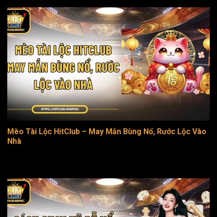
Mèo Tài Lộc HitClub – May Mắn Bùng Nổ, Rước Lộc Vào
Nhà