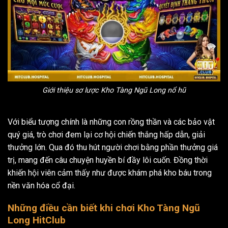
Giới thiệu sơ lược Kho Tàng Ngũ Long nổ hũ
Với biểu tượng chính là những con rồng thần và các bảo vật
quý giá, trò chơi đem lại cơ hội chiến thắng hấp dẫn, giải
thưởng lớn. Qua đó thu hút người chơi bằng phần thưởng giá
trị, mang đến câu chuyện huyền bí đầy lôi cuốn. Đồng thời
khiến hội viên cảm thấy như được khám phá kho báu trong
nền văn hóa cổ đại.
Những điều cần biết khi chơi Kho Tàng Ngũ
Long HitClub