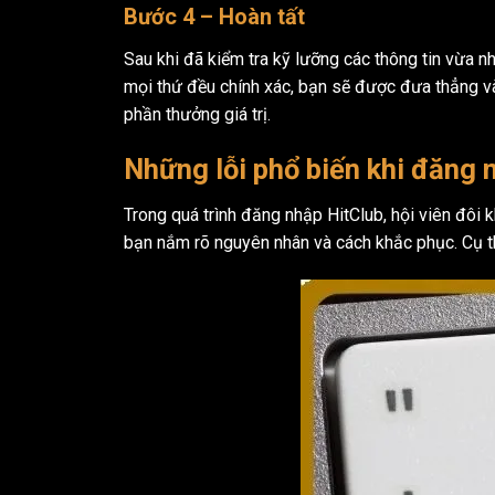
Bước 4 – Hoàn tất
Sau khi đã kiểm tra kỹ lưỡng các thông tin vừa n
mọi thứ đều chính xác, bạn sẽ được đưa thẳng v
phần thưởng giá trị.
Những lỗi phổ biến khi đăng 
Trong quá trình đăng nhập HitClub, hội viên đôi k
bạn nắm rõ nguyên nhân và cách khắc phục. Cụ t