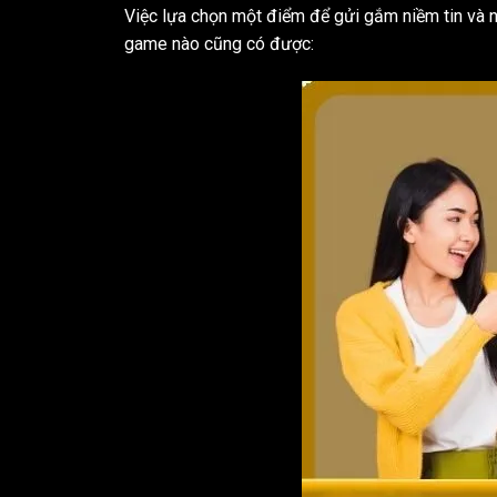
Việc lựa chọn một điểm để gửi gắm niềm tin và n
game nào cũng có được: