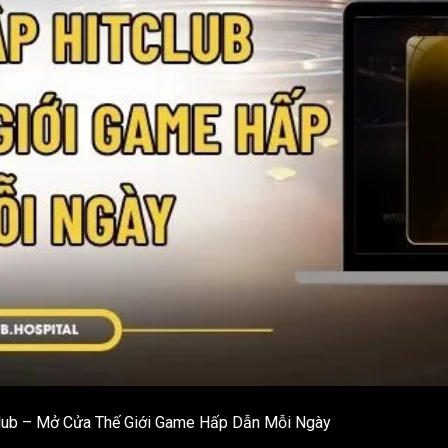
lub – Mở Cửa Thế Giới Game Hấp Dẫn Mỗi Ngày