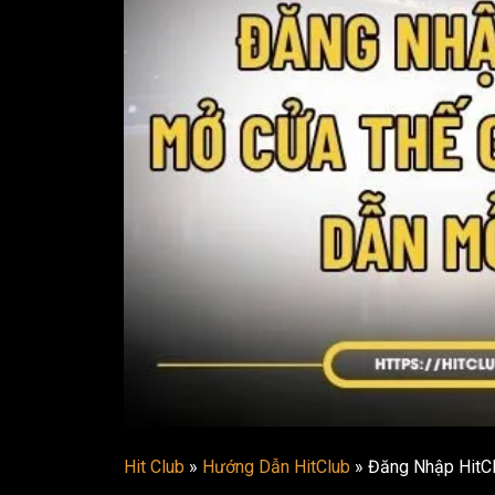
Hit Club
»
Hướng Dẫn HitClub
»
Đăng Nhập HitC