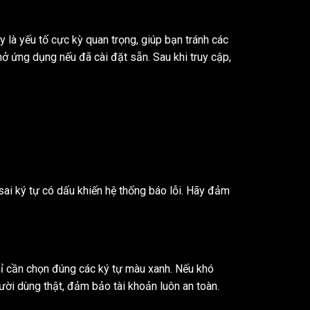
 là yếu tố cực kỳ quan trọng, giúp bạn tránh các
mở ứng dụng nếu đã cài đặt sẵn. Sau khi truy cập,
sai ký tự có dấu khiến hệ thống báo lỗi. Hãy đảm
ỉ cần chọn đúng các ký tự màu xanh. Nếu khó
ời dùng thật, đảm bảo tài khoản luôn an toàn.