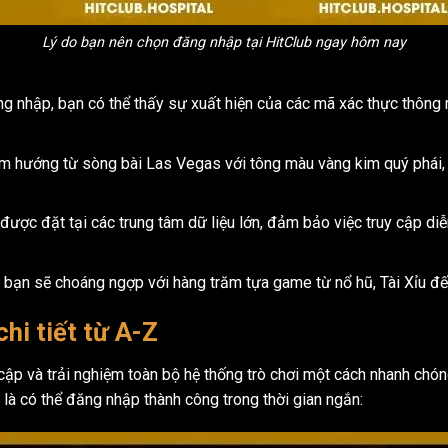
Lý do bạn nên chọn đăng nhập tại HitClub ngay hôm nay
 nhập, bạn có thể thấy sự xuất hiện của các mã xác thực thông m
cảm hướng từ sòng bài Las Vegas với tông màu vàng kim quý phái
ược đặt tại các trung tâm dữ liệu lớn, đảm bảo việc truy cập diễn 
, bạn sẽ choáng ngợp với hàng trăm tựa game từ nổ hũ, Tài Xỉu đế
hi tiết từ A-Z
ập và trải nghiệm toàn bộ hệ thống trò chơi một cách nhanh chóng.
 là có thể đăng nhập thành công trong thời gian ngắn: