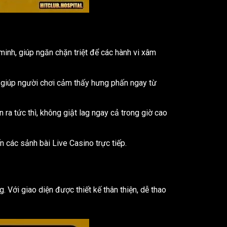
inh, giúp ngăn chặn triệt để các hành vi xâm
, giúp người chơi cảm thấy hưng phấn ngay từ
ra tức thì, không giật lag ngay cả trong giờ cao
n các sảnh bài Live Casino trực tiếp.
 Với giao diện được thiết kế thân thiện, dễ thao