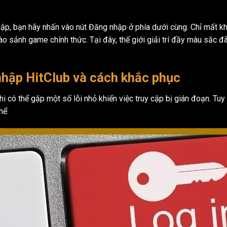
hập, bạn hãy nhấn vào nút Đăng nhập ở phía dưới cùng. Chỉ mất kh
ào sảnh game chính thức. Tại đây, thế giới giải trí đầy màu sắc
nhập HitClub và cách khắc phục
hi có thể gặp một số lỗi nhỏ khiến việc truy cập bị gián đoạn. Tuy
hể: