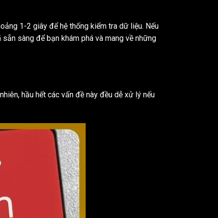
oảng 1-2 giây để hệ thống kiểm tra dữ liệu. Nếu
 đã sẵn sàng để bạn khám phá và mang về những
 nhiên, hầu hết các vấn đề này đều dễ xử lý nếu