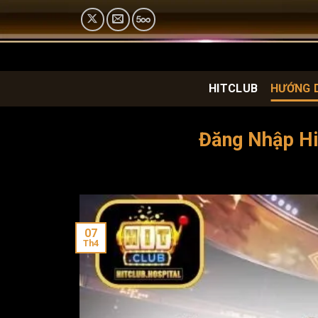
Bỏ
qua
nội
dung
HITCLUB
HƯỚNG 
Đăng Nhập Hi
07
Th4