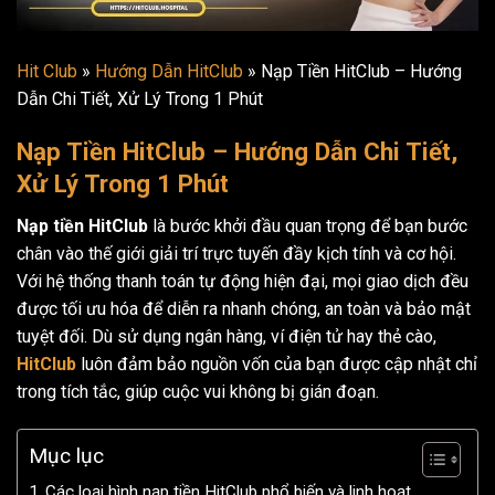
Hit Club
»
Hướng Dẫn HitClub
»
Nạp Tiền HitClub – Hướng
Dẫn Chi Tiết, Xử Lý Trong 1 Phút
Nạp Tiền HitClub – Hướng Dẫn Chi Tiết,
Xử Lý Trong 1 Phút
Nạp tiền HitClub
là bước khởi đầu quan trọng để bạn bước
chân vào thế giới giải trí trực tuyến đầy kịch tính và cơ hội.
Với hệ thống thanh toán tự động hiện đại, mọi giao dịch đều
được tối ưu hóa để diễn ra nhanh chóng, an toàn và bảo mật
tuyệt đối. Dù sử dụng ngân hàng, ví điện tử hay thẻ cào,
HitClub
luôn đảm bảo nguồn vốn của bạn được cập nhật chỉ
trong tích tắc, giúp cuộc vui không bị gián đoạn.
Mục lục
Các loại hình nạp tiền HitClub phổ biến và linh hoạt