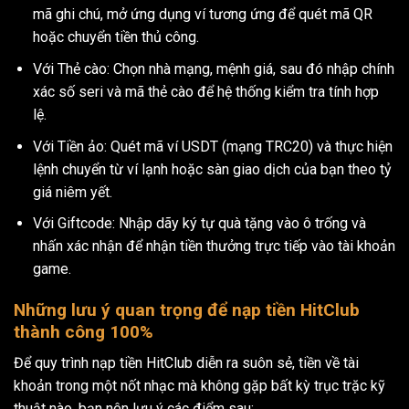
mã ghi chú, mở ứng dụng ví tương ứng để quét mã QR
hoặc chuyển tiền thủ công.
Với Thẻ cào: Chọn nhà mạng, mệnh giá, sau đó nhập chính
xác số seri và mã thẻ cào để hệ thống kiểm tra tính hợp
lệ.
Với Tiền ảo: Quét mã ví USDT (mạng TRC20) và thực hiện
lệnh chuyển từ ví lạnh hoặc sàn giao dịch của bạn theo tỷ
giá niêm yết.
Với Giftcode: Nhập dãy ký tự quà tặng vào ô trống và
nhấn xác nhận để nhận tiền thưởng trực tiếp vào tài khoản
game.
Những lưu ý quan trọng để nạp tiền HitClub
thành công 100%
Để quy trình nạp tiền HitClub diễn ra suôn sẻ, tiền về tài
khoản trong một nốt nhạc mà không gặp bất kỳ trục trặc kỹ
thuật nào, bạn nên lưu ý các điểm sau: