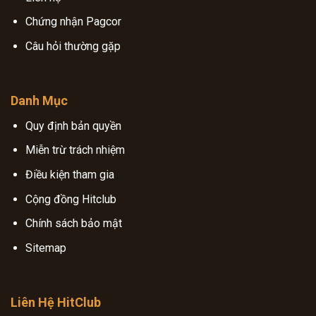
Chứng nhận Pagcor
Câu hỏi thường gặp
Danh Mục
Quy định bản quyền
Miễn trừ trách nhiệm
Điều kiện tham gia
Cộng đồng Hitclub
Chính sách bảo mật
Sitemap
Liên Hệ HitClub