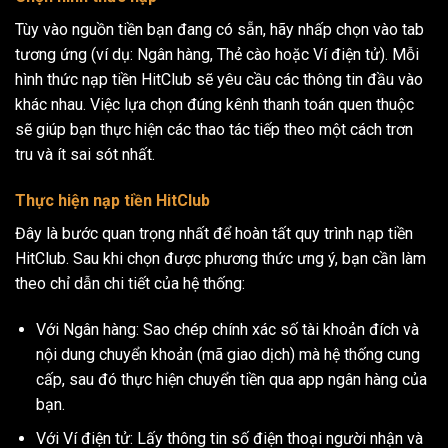
Tùy vào nguồn tiền bạn đang có sẵn, hãy nhấp chọn vào tab
tương ứng (ví dụ: Ngân hàng, Thẻ cào hoặc Ví điện tử). Mỗi
hình thức nạp tiền HitClub sẽ yêu cầu các thông tin đầu vào
khác nhau. Việc lựa chọn đúng kênh thanh toán quen thuộc
sẽ giúp bạn thực hiện các thao tác tiếp theo một cách trơn
tru và ít sai sót nhất.
Thực hiện nạp tiền HitClub
Đây là bước quan trọng nhất để hoàn tất quy trình nạp tiền
HitClub. Sau khi chọn được phương thức ưng ý, bạn cần làm
theo chỉ dẫn chi tiết của hệ thống:
Với Ngân hàng: Sao chép chính xác số tài khoản đích và
nội dung chuyển khoản (mã giao dịch) mà hệ thống cung
cấp, sau đó thực hiện chuyển tiền qua app ngân hàng của
bạn.
Với Ví điện tử: Lấy thông tin số điện thoại người nhận và