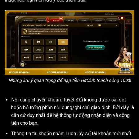
Những lưu ý quan trọng để nạp tiền HitClub thành công 100%
Nội dung chuyển khoản: Tuyệt đối không được sai sót
hoặc bỏ trống phần nội dung/ghi chú giao dịch. Bởi đây là
căn cứ duy nhất để hệ thống tự động nhận diện và cộng
tiền cho bạn.
Thông tin tài khoản nhận: Luôn lấy số tài khoản mới nhất