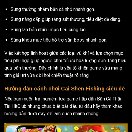
Súng thường nhắm bắn cá nhỏ nhanh gọn.
Súng nâng cấp giúp tăng sát thương, tiêu diệt dễ dàng.
Súng lan bắn nhiều mục tiêu cùng lúc.
Súng khóa mục tiêu hỗ trợ săn Boss nhanh gọn.
Việc kết hợp linh hoạt giữa các loại vũ khí và lựa chọn mục
tiêu phù hợp giúp người chơi tối ưu hóa lượng đạn, tăng hiệu
quả săn thưởng. Đây chính là yếu tố khiến game vừa mang
tính giải trí vừa đòi hỏi chiến thuật rõ ràng.
Hướng dẫn cách chơi Cai Shen Fishing siêu dễ
Nếu bạn muốn trải nghiệm tựa game hấp dẫn Bắn Cá Thần
Tài HitClub nhưng chưa biết bắt đầu từ đâu hãy tham khảo
hướng dẫn dưới đây để làm quen nhanh chóng: