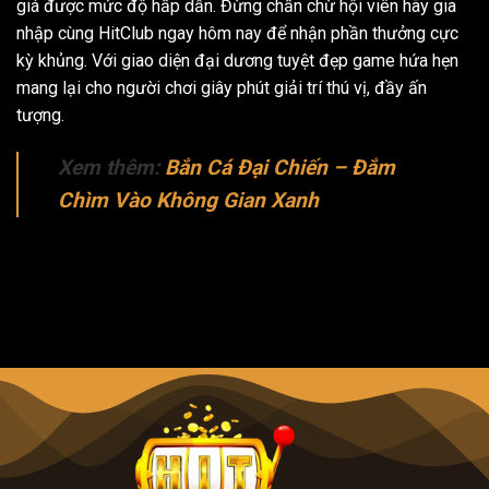
giá được mức độ hấp dẫn. Đừng chần chừ hội viên hãy gia
nhập cùng HitClub ngay hôm nay để nhận phần thưởng cực
kỳ khủng. Với giao diện đại dương tuyệt đẹp game hứa hẹn
mang lại cho người chơi giây phút giải trí thú vị, đầy ấn
tượng.
Xem thêm:
Bắn Cá Đại Chiến – Đắm
Chìm Vào Không Gian Xanh