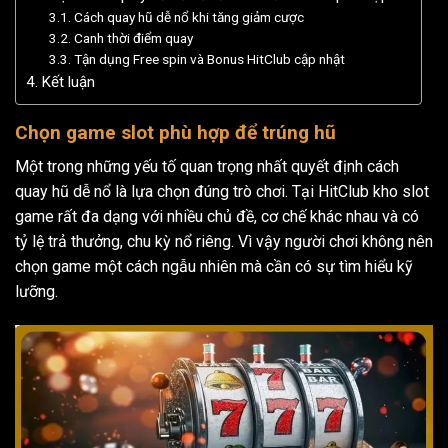
Cách quay hũ dễ nổ khi tăng giảm cược
Canh thời điểm quay
Tận dụng Free spin và Bonus HitClub cập nhật
Kết luận
Chọn game slot phù hợp để trúng hũ
Một trong những yếu tố quan trọng nhất quyết định cách
quay hũ dễ nổ là lựa chọn đúng trò chơi. Tại HitClub kho slot
game rất đa dạng với nhiều chủ đề, cơ chế khác nhau và có
tỷ lệ trả thưởng, chu kỳ nổ riêng. Vì vậy người chơi không nên
chọn game một cách ngẫu nhiên mà cần có sự tìm hiểu kỹ
lưỡng.