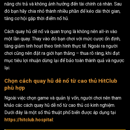
năng chi trả và không ảnh hưởng đến tài chính cá nhân. Sau
đó bạn hãy chia nhỏ thành nhiều phần để kéo dài thời gian,
tăng cơ hội gặp thời điểm nổ hũ.
Cách quay hũ dễ nổ và quan trọng là không nên all-in vào
một lần quay. Thay vào đó bạn chơi với mức cược ổn định,
tăng giảm linh hoạt theo tình hình thực tế. Ngoài ra người
chơi cũng nên đặt ra giới hạn thắng – thua rõ ràng, khi đạt
mục tiêu lợi nhuận dừng lại để bảo toàn thành quả và ngược
lại.
Chọn cách quay hũ dễ nổ từ cao thủ HitClub
phù hợp
Ngoài việc chọn game và quản lý vốn, người chơi nên tham
khảo các cách quay hũ dễ nổ từ cao thủ có kinh nghiệm.
Dưới đây là một số thủ thuật phổ biến được áp dụng tại
https://hitclub.hospital
: