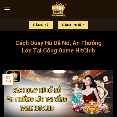
Bỏ
qua
nội
dung
ĐĂNG KÝ
ĐĂNG NHẬP
Cách Quay Hũ Dễ Nổ, Ăn Thưởng
Lớn Tại Cổng Game HitClub
07
Th4