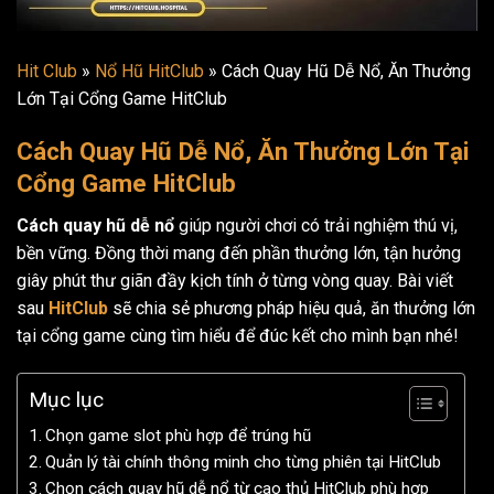
Hit Club
»
Nổ Hũ HitClub
»
Cách Quay Hũ Dễ Nổ, Ăn Thưởng
Lớn Tại Cổng Game HitClub
Cách Quay Hũ Dễ Nổ, Ăn Thưởng Lớn Tại
Cổng Game HitClub
Cách quay hũ dễ nổ
giúp người chơi có trải nghiệm thú vị,
bền vững. Đồng thời mang đến phần thưởng lớn, tận hưởng
giây phút thư giãn đầy kịch tính ở từng vòng quay. Bài viết
sau
HitClub
sẽ chia sẻ phương pháp hiệu quả, ăn thưởng lớn
tại cổng game cùng tìm hiểu để đúc kết cho mình bạn nhé!
Mục lục
Chọn game slot phù hợp để trúng hũ
Quản lý tài chính thông minh cho từng phiên tại HitClub
Chọn cách quay hũ dễ nổ từ cao thủ HitClub phù hợp