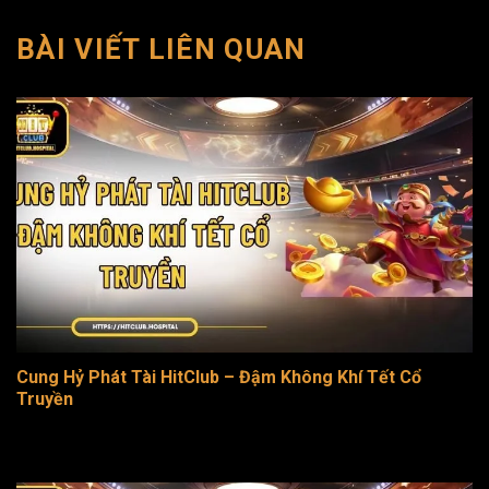
BÀI VIẾT LIÊN QUAN
Cung Hỷ Phát Tài HitClub – Đậm Không Khí Tết Cổ
Truyền