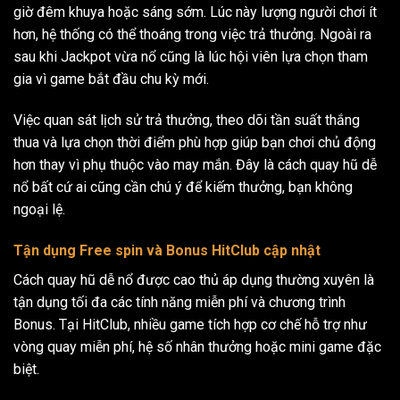
giờ đêm khuya hoặc sáng sớm. Lúc này lượng người chơi ít
hơn, hệ thống có thể thoáng trong việc trả thưởng. Ngoài ra
sau khi Jackpot vừa nổ cũng là lúc hội viên lựa chọn tham
gia vì game bắt đầu chu kỳ mới.
Việc quan sát lịch sử trả thưởng, theo dõi tần suất thắng
thua và lựa chọn thời điểm phù hợp giúp bạn chơi chủ động
hơn thay vì phụ thuộc vào may mắn. Đây là cách quay hũ dễ
nổ bất cứ ai cũng cần chú ý để kiếm thưởng, bạn không
ngoại lệ.
Tận dụng Free spin và Bonus HitClub cập nhật
Cách quay hũ dễ nổ được cao thủ áp dụng thường xuyên là
tận dụng tối đa các tính năng miễn phí và chương trình
Bonus. Tại HitClub, nhiều game tích hợp cơ chế hỗ trợ như
vòng quay miễn phí, hệ số nhân thưởng hoặc mini game đặc
biệt.