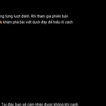
ong từng lượt đánh. Khi tham gia phiên bản
ub
khám phá bài viết dưới đây để hiểu rõ cách
. Tại đây, bạn sẽ cảm nhận được không khí cạnh