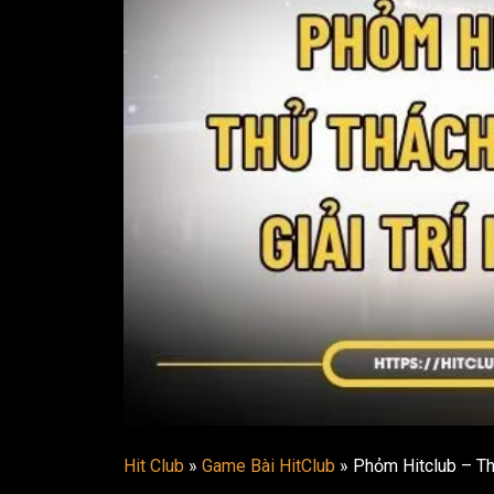
Hit Club
»
Game Bài HitClub
»
Phỏm Hitclub – Th