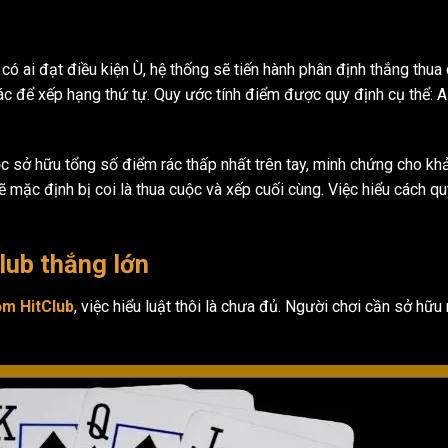
có ai đạt điều kiện Ù, hệ thống sẽ tiến hành phân định thắng thua 
ác để xếp hạng thứ tự. Quy ước tính điểm được quy định cụ thể: A
 sở hữu tổng số điểm rác thấp nhất trên tay, minh chứng cho kh
 mặc định bị coi là thua cuộc và xếp cuối cùng. Việc hiểu cách qu
ub thắng lớn
m HitClub
, việc hiểu luật thôi là chưa đủ. Người chơi cần sở hữ