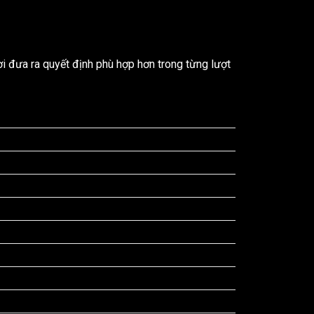
ời đưa ra quyết định phù hợp hơn trong từng lượt