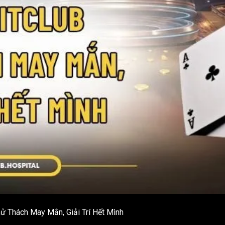
ử Thách May Mắn, Giải Trí Hết Mình