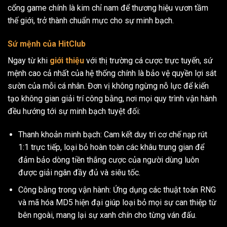
cổng game chính là kim chỉ nam để thương hiệu vươn tầm
thế giới, trở thành chuẩn mực cho sự minh bạch.
Sứ mệnh của HitClub
Ngay từ khi
giới thiệu
với thị trường cá cược trực tuyến, sứ
mệnh cao cả nhất của hệ thống chính là bảo vệ quyền lợi sát
sườn của mỗi cá nhân. Đơn vị không ngừng nỗ lực để kiến
tạo không gian giải trí công bằng, nơi mọi quy trình vận hành
đều hướng tới sự minh bạch tuyệt đối:
Thanh khoản minh bạch: Cam kết duy trì cơ chế nạp rút
1:1 trực tiếp, loại bỏ hoàn toàn các khâu trung gian để
đảm bảo dòng tiền thắng cược của người dùng luôn
được giải ngân đầy đủ và siêu tốc.
Công bằng trong vận hành: Ứng dụng các thuật toán RNG
và mã hóa MD5 hiện đại giúp loại bỏ mọi sự can thiệp từ
bên ngoài, mang lại sự xanh chín cho từng ván đấu.