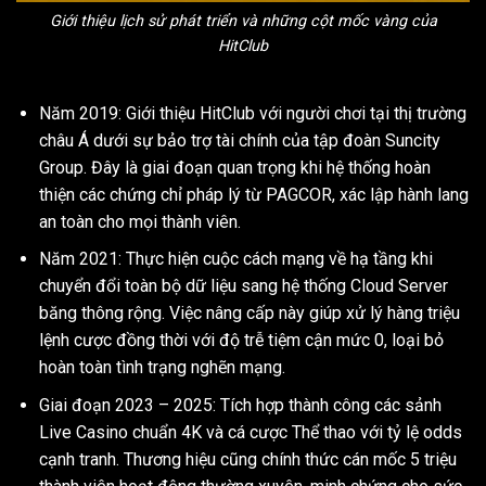
Giới thiệu lịch sử phát triển và những cột mốc vàng của
HitClub
Năm 2019: Giới thiệu HitClub với người chơi tại thị trường
châu Á dưới sự bảo trợ tài chính của tập đoàn Suncity
Group. Đây là giai đoạn quan trọng khi hệ thống hoàn
thiện các chứng chỉ pháp lý từ PAGCOR, xác lập hành lang
an toàn cho mọi thành viên.
Năm 2021: Thực hiện cuộc cách mạng về hạ tầng khi
chuyển đổi toàn bộ dữ liệu sang hệ thống Cloud Server
băng thông rộng. Việc nâng cấp này giúp xử lý hàng triệu
lệnh cược đồng thời với độ trễ tiệm cận mức 0, loại bỏ
hoàn toàn tình trạng nghẽn mạng.
Giai đoạn 2023 – 2025: Tích hợp thành công các sảnh
Live Casino chuẩn 4K và cá cược Thể thao với tỷ lệ odds
cạnh tranh. Thương hiệu cũng chính thức cán mốc 5 triệu