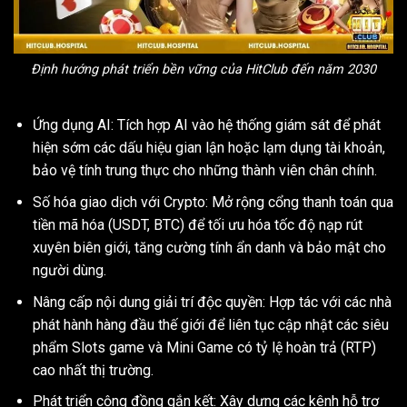
Định hướng phát triển bền vững của HitClub đến năm 2030
Ứng dụng AI: Tích hợp AI vào hệ thống giám sát để phát
hiện sớm các dấu hiệu gian lận hoặc lạm dụng tài khoản,
bảo vệ tính trung thực cho những thành viên chân chính.
Số hóa giao dịch với Crypto: Mở rộng cổng thanh toán qua
tiền mã hóa (USDT, BTC) để tối ưu hóa tốc độ nạp rút
xuyên biên giới, tăng cường tính ẩn danh và bảo mật cho
người dùng.
Nâng cấp nội dung giải trí độc quyền: Hợp tác với các nhà
phát hành hàng đầu thế giới để liên tục cập nhật các siêu
phẩm Slots game và Mini Game có tỷ lệ hoàn trả (RTP)
cao nhất thị trường.
Phát triển cộng đồng gắn kết: Xây dựng các kênh hỗ trợ