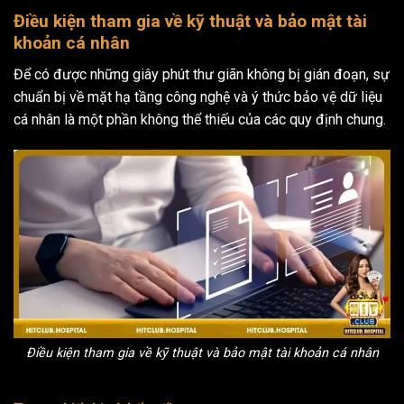
Điều kiện tham gia về kỹ thuật và bảo mật tài
khoản cá nhân
Để có được những giây phút thư giãn không bị gián đoạn, sự
chuẩn bị về mặt hạ tầng công nghệ và ý thức bảo vệ dữ liệu
cá nhân là một phần không thể thiếu của các quy định chung.
Điều kiện tham gia về kỹ thuật và bảo mật tài khoản cá nhân