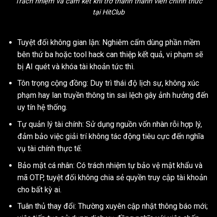
Trách nhiệm và cam kết khi trở thành thành viên chính thức
tại HitClub
Tuyệt đối không gian lận: Nghiêm cấm dùng phần mềm
bên thứ ba hoặc tool hack can thiệp kết quả, vi phạm sẽ
bị AI quét và khóa tài khoản tức thì.
Tôn trọng cộng đồng: Duy trì thái độ lịch sự, không xúc
phạm hay lan truyền thông tin sai lệch gây ảnh hưởng đến
uy tín hệ thống.
Tự quản lý tài chính: Sử dụng nguồn vốn nhàn rỗi hợp lý,
đảm bảo việc giải trí không tác động tiêu cực đến nghĩa
vụ tài chính thực tế.
Bảo mật cá nhân: Có trách nhiệm tự bảo vệ mật khẩu và
mã OTP, tuyệt đối không chia sẻ quyền truy cập tài khoản
cho bất kỳ ai.
Tuân thủ thay đổi: Thường xuyên cập nhật thông báo mới;