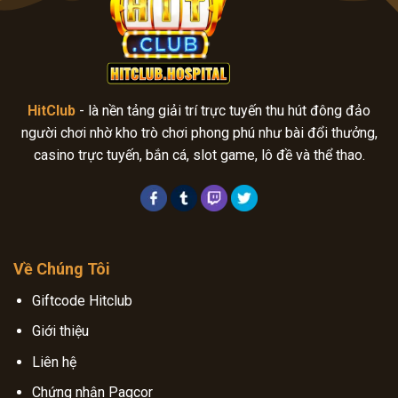
HitClub
- là nền tảng giải trí trực tuyến thu hút đông đảo
người chơi nhờ kho trò chơi phong phú như bài đổi thưởng,
casino trực tuyến, bắn cá, slot game, lô đề và thể thao.
Về Chúng Tôi
Giftcode Hitclub
Giới thiệu
Liên hệ
Chứng nhận Pagcor