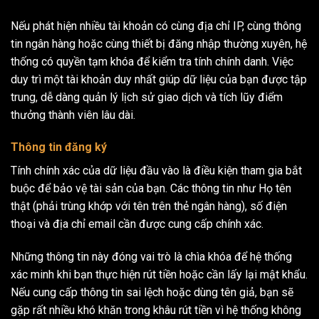
Nếu phát hiện nhiều tài khoản có cùng địa chỉ IP, cùng thông
tin ngân hàng hoặc cùng thiết bị đăng nhập thường xuyên, hệ
thống có quyền tạm khóa để kiểm tra tính chính danh. Việc
duy trì một tài khoản duy nhất giúp dữ liệu của bạn được tập
trung, dễ dàng quản lý lịch sử giao dịch và tích lũy điểm
thưởng thành viên lâu dài.
Thông tin đăng ký
Tính chính xác của dữ liệu đầu vào là điều kiện tham gia bắt
buộc để bảo vệ tài sản của bạn. Các thông tin như Họ tên
thật (phải trùng khớp với tên trên thẻ ngân hàng), số điện
thoại và địa chỉ email cần được cung cấp chính xác.
Những thông tin này đóng vai trò là chìa khóa để hệ thống
xác minh khi bạn thực hiện rút tiền hoặc cần lấy lại mật khẩu.
Nếu cung cấp thông tin sai lệch hoặc dùng tên giả, bạn sẽ
gặp rất nhiều khó khăn trong khâu rút tiền vì hệ thống không