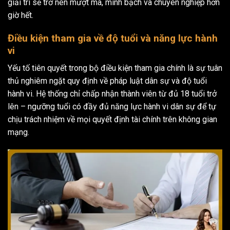
giải trí sẽ trở nên mượt mà, minh bạch và chuyên nghiệp hơn
giờ hết.
Điều kiện tham gia về độ tuổi và năng lực hành
vi
Yếu tố tiên quyết trong bộ điều kiện tham gia chính là sự tuân
thủ nghiêm ngặt quy định về pháp luật dân sự và độ tuổi
hành vi. Hệ thống chỉ chấp nhận thành viên từ đủ 18 tuổi trở
lên – ngưỡng tuổi có đầy đủ năng lực hành vi dân sự để tự
chịu trách nhiệm về mọi quyết định tài chính trên không gian
mạng.